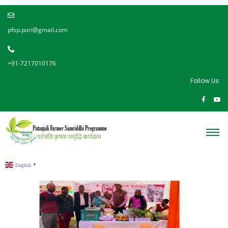
pfsp.pori@gmail.com
+91-7217010176
Follow Us:
English
▼