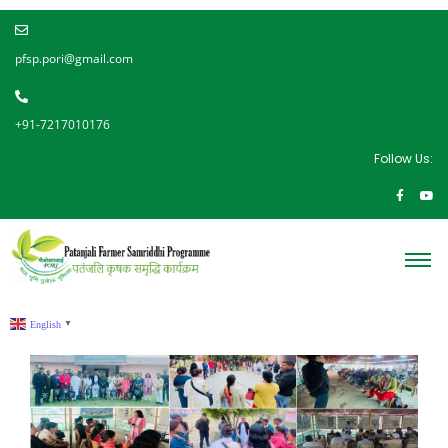
pfsp.pori@gmail.com
+91-7217010176
Follow Us:
English
▼