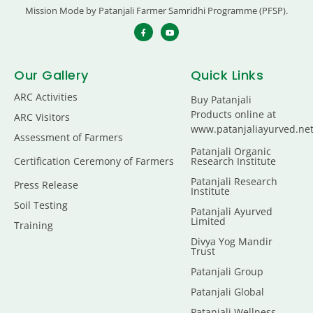
Mission Mode by Patanjali Farmer Samridhi Programme (PFSP).
Our Gallery
Quick Links
ARC Activities
Buy Patanjali
Products online at
ARC Visitors
www.patanjaliayurved.ne
Assessment of Farmers
Patanjali Organic
Certification Ceremony of Farmers
Research Institute
Patanjali Research
Press Release
Institute
Soil Testing
Patanjali Ayurved
Limited
Training
Divya Yog Mandir
Trust
Patanjali Group
Patanjali Global
Patanjali Wellness