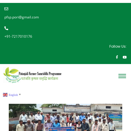
pfsp.pori@gmail.com
+91-7217010176
Follow Us:
English
▼